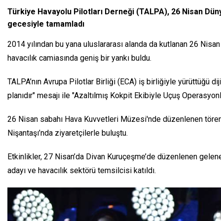
Türkiye Havayolu Pilotları Derneği (TALPA), 26 Nisan Düny
gecesiyle tamamladı
2014 yılından bu yana uluslararası alanda da kutlanan 26 Nisa
havacılık camiasında geniş bir yankı buldu.
TALPA’nın Avrupa Pilotlar Birliği (ECA) iş birliğiyle yürüttüğü dij
planıdır" mesajı ile "Azaltılmış Kokpit Ekibiyle Uçuş Operasy
26 Nisan sabahı Hava Kuvvetleri Müzesi'nde düzenlenen törenle
Nişantaşı’nda ziyaretçilerle buluştu.
Etkinlikler, 27 Nisan’da Divan Kuruçeşme’de düzenlenen gelene
adayı ve havacılık sektörü temsilcisi katıldı.