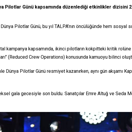
a Pilotlar Günü kapsamında düzenlediği etkinlikler dizisini
n Dünya Pilotlar Günü, bu yıl TALPA’nın öncülüğünde hem sosyal s
ital kampanya kapsamında, ikinci pilotların kokpitteki kritik rolüne di
onları" (Reduced Crew Operations) konusunda kamuoyu bilinci oluş
 Dünya Pilotlar Günü resmiyet kazanırken, aynı gün akşamı Kapta
ksel gala gecesiyle son buldu. Sanatçılar Emre Altuğ ve Seda Met