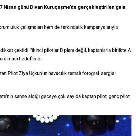
 27 Nisan günü Divan Kuruçeşme’de gerçekleştirilen gala
orumluluk çalışmaları hem de farkındalık kampanyalarıyla
kkat çekildi. "İkinci pilotlar B planı değil, kaptanlarla birlikte A
turulması hedeflendi.
n Pilot Ziya Uçkun’un havacılık temalı fotoğraf sergisi
e’nin sahne aldığı geceye çok sayıda kaptan pilot, genç pilot