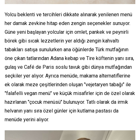
Yolcu beklenti ve tercihleri dikkate alınarak yenilenen menü
her damak zevkine hitap eden zengin seçenekler sunuyor.
Güne yeni başlayan yolcular için omlet, pankek ve peynirli
börek gibi sıcak lezzetlerin yer aldığı zengin kahvaltı
tabakları satışa sunulurken ana öğünlerde Türk mutfağının
öne çıkan tatlarından Adana kebap ve Tire köftenin yanı sıra,
gulaş ve Café de Paris soslu tavuk gibi dünya mutfağından
seçkiler yer alıyor. Ayrıca menüde, makarna alternatiflerine
ek olarak meze çeşitlerinden oluşan "vejetaryen tabağı" ile
"falafelli vegan menü" ve küçük misafirler için de özel olarak
hazırlanan "çocuk menüsü" bulunuyor. Tatlı olarak da irmik
helvanın yanı sıra özel günler için kutlama pastası da
menüde yerini alıyor.