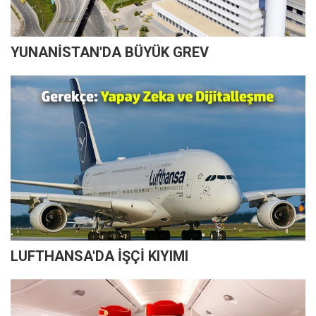
YUNANİSTAN'DA BÜYÜK GREV
LUFTHANSA'DA İŞÇİ KIYIMI