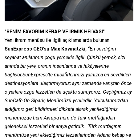
"BENİM FAVORİM KEBAP VE İRMİK HELVASI"
Yeni ikram menüsü ile ilgili açıklamalarda bulunan
SunExpress CEO’su Max Kownatzki,
“En sevdiğim
seyahat anılarımın çoğu yemekle ilgili. Çünkü yemek, sizi
anında bir yere, oranın insanlarına ve hikâyelerine
bağlıyor.SunExpress’te misafirlerimizi yalnızca en sevdikleri
destinasyonlara ulaştırmıyoruz; aynı zamanda varıştan önce
o yerlere özgü lezzetleri de uçakta sunuyoruz. Geçtiğimiz ay
SunCafé Ön Sipariş Menümüzü yeniledik. Yolcularımızdan
aldığımız geri bildirimleri dikkate alarak yenilediğimiz
menümüzde hem Avrupa hem de Türk mutfağından
geleneksel lezzetleri bir araya getirdik. Türk mutfağının
menümüze yeni eklediğimiz lezzetlerinden Adana kebap ve