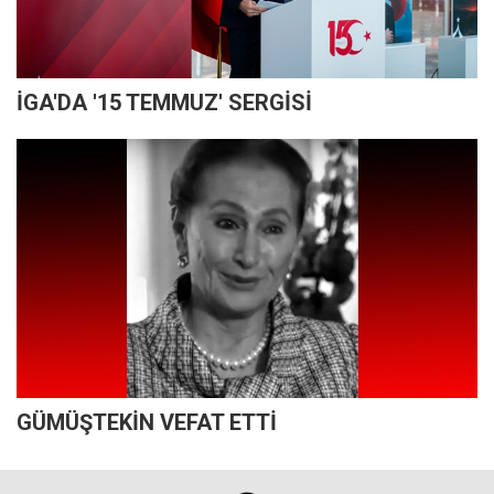
İGA'DA '15 TEMMUZ' SERGİSİ
GÜMÜŞTEKİN VEFAT ETTİ