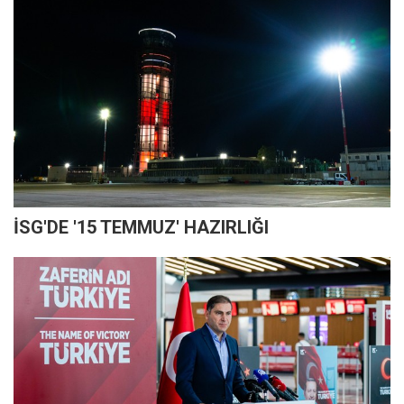
İSG'DE '15 TEMMUZ' HAZIRLIĞI