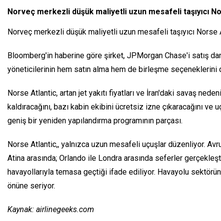
Norveç merkezli düşük maliyetli uzun mesafeli taşıyıcı Nor
Norveç merkezli düşük maliyetli uzun mesafeli taşıyıcı Norse At
Bloomberg'in haberine göre şirket, JPMorgan Chase'i satış danı
yöneticilerinin hem satın alma hem de birleşme seçeneklerini de
Norse Atlantic, artan jet yakıtı fiyatları ve İran'daki savaş nede
kaldıracağını, bazı kabin ekibini ücretsiz izne çıkaracağını ve
geniş bir yeniden yapılandırma programının parçası.
Norse Atlantic,, yalnızca uzun mesafeli uçuşlar düzenliyor. A
Atina arasında; Orlando ile Londra arasında seferler gerçekleşt
havayollarıyla temasa geçtiği ifade ediliyor. Havayolu sektör
önüne seriyor.
Kaynak: airlinegeeks.com