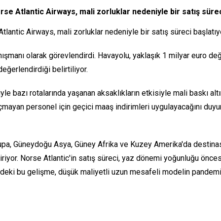
se Atlantic Airways, mali zorluklar nedeniyle bir satış sürec
lantic Airways, mali zorluklar nedeniyle bir satış süreci başlatıy
şmanı olarak görevlendirdi. Havayolu, yaklaşık 1 milyar euro değ
ğerlendirdiği belirtiliyor.
niyle bazı rotalarında yaşanan aksaklıkların etkisiyle mali baskı al
 uçmayan personel için geçici maaş indirimleri uygulayacağını duy
vrupa, Güneydoğu Asya, Güney Afrika ve Kuzey Amerika'da destina
iriyor. Norse Atlantic'in satış süreci, yaz dönemi yoğunluğu önces
ündeki bu gelişme, düşük maliyetli uzun mesafeli modelin pandemi 