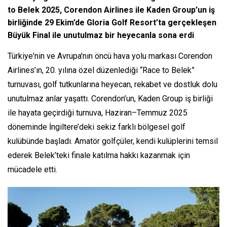
to Belek 2025, Corendon Airlines ile Kaden Group’un iş
birliğinde 29 Ekim’de Gloria Golf Resort’ta gerçekleşen
Büyük Final ile unutulmaz bir heyecanla sona erdi
Türkiye'nin ve Avrupa'nın öncü hava yolu markası Corendon
Airlines’ın, 20. yılına özel düzenlediği “Race to Belek”
turnuvası, golf tutkunlarına heyecan, rekabet ve dostluk dolu
unutulmaz anlar yaşattı. Corendon’un, Kaden Group iş birliği
ile hayata geçirdiği turnuva, Haziran–Temmuz 2025
döneminde İngiltere’deki sekiz farklı bölgesel golf
kulübünde başladı. Amatör golfçüler, kendi kulüplerini temsil
ederek Belek’teki finale katılma hakkı kazanmak için
mücadele etti.