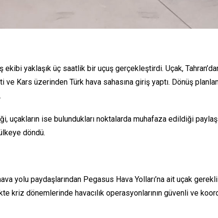
kibi yaklaşık üç saatlik bir uçuş gerçekleştirdi. Uçak, Tahran’da
 ve Kars üzerinden Türk hava sahasına giriş yaptı. Dönüş planla
.
iği, uçakların ise bulundukları noktalarda muhafaza edildiği payla
 ülkeye döndü.
hava yolu paydaşlarından Pegasus Hava Yolları’na ait uçak gerekl
te kriz dönemlerinde havacılık operasyonlarının güvenli ve koordi