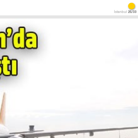
İstanbul
25/33