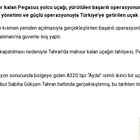
 kalan Pegasus yolcu uçağı, yürütülen başarılı operasyonu
z yönetimi ve güçlü operasyonuyla Türkiye’ye getirilen uçak a
n kısmen yeniden açılmasıyla gerçekleştirilen başarılı operasyonl
limanı’na güvenle iniş yaptı.
ın kapatılması nedeniyle Tahran’da mahsur kalan uçağın tahliyesi, P
yon sonucunda bölgeye giden A320 tipi “Ayda” isimli ikinci bir uça
anbul Sabiha Gökçen-Tahran hattında gerçekleştirmiş, bu tarihten