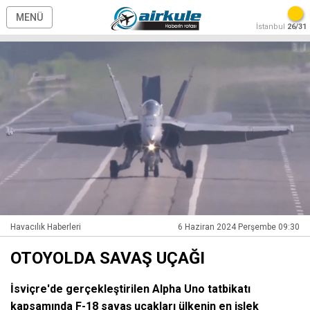
MENÜ
İstanbul
26/31
Havacılık Haberleri
6 Haziran 2024 Perşembe 09:30
OTOYOLDA SAVAŞ UÇAĞI
İsviçre'de gerçekleştirilen Alpha Uno tatbikatı
kapsamında F-18 savaş uçakları ülkenin en işlek