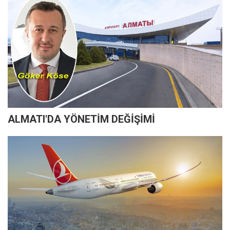
ALMATI'DA YÖNETİM DEĞİŞİMİ