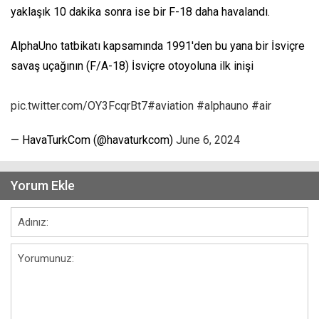
yaklaşık 10 dakika sonra ise bir F-18 daha havalandı.
AlphaUno tatbikatı kapsamında 1991'den bu yana bir İsviçre
savaş uçağının (F/A-18) İsviçre otoyoluna ilk inişi
pic.twitter.com/OY3FcqrBt7
#aviation
#alphauno
#air
— HavaTurkCom (@havaturkcom)
June 6, 2024
Yorum Ekle