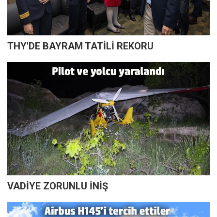
THY'DE BAYRAM TATİLİ REKORU
VADİYE ZORUNLU İNİŞ