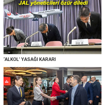
‘ALKOL' YASAĞI KARARI