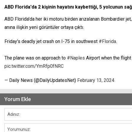
ABD Florida'da 2 kişinin hayatını kaybettiği, 5 yolcunun s
ABD Florida'da her iki motoru birden arızalanan Bombardier jet,
anına ilişkin yeni görüntüler ortaya çıktı.
Friday's deadly jet crash on I-75 in southwest
#Florida
.
The plane was on approach to
#Naples
Airport when the flight
pic.twitter.com/YmRfp0fNRC
— Daily News (@DailyUpdatesNet)
February 13, 2024
Yorum Ekle