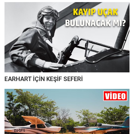
EARHART İÇİN KEŞİF SEFERİ