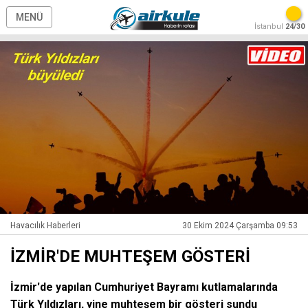
MENÜ
İstanbul
24/30
Havacılık Haberleri
30 Ekim 2024 Çarşamba 09:53
İZMİR'DE MUHTEŞEM GÖSTERİ
İzmir'de yapılan Cumhuriyet Bayramı kutlamalarında
Türk Yıldızları, yine muhteşem bir gösteri sundu