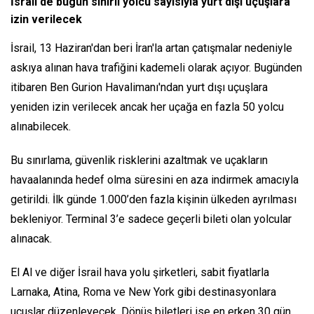
İsrail'de bugün sınırlı yolcu sayısıyla yurt dışı uçuşlara
izin verilecek
İsrail, 13 Haziran'dan beri İran'la artan çatışmalar nedeniyle
askıya alınan hava trafiğini kademeli olarak açıyor. Bugünden
itibaren Ben Gurion Havalimanı'ndan yurt dışı uçuşlara
yeniden izin verilecek ancak her uçağa en fazla 50 yolcu
alınabilecek.
Bu sınırlama, güvenlik risklerini azaltmak ve uçakların
havaalanında hedef olma süresini en aza indirmek amacıyla
getirildi. İlk günde 1.000’den fazla kişinin ülkeden ayrılması
bekleniyor. Terminal 3’e sadece geçerli bileti olan yolcular
alınacak.
El Al ve diğer İsrail hava yolu şirketleri, sabit fiyatlarla
Larnaka, Atina, Roma ve New York gibi destinasyonlara
uçuşlar düzenleyecek. Dönüş biletleri ise en erken 30 gün