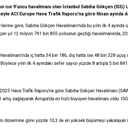
nın ise 9’uncu havalimanı olan İstanbul Sabiha Gökçen (ISG) 
meyle ACI Europe Hava Trafik Raporu’na göre Nisan ayında da
rine göre, Sabiha Gökçen Havalimanı'nda bu yılın ilk 4 ayında iç
eçen yıl 12 milyon 791 bin 855 yolcunun geçtiği havalimanında, 2
 Havalimanı'nda iç hatta 34 bin 186, dış hatta ise 48 bin 328 uçu
öylece yılın ilk 4 ayındaki sefer sayısı yüzde 8 artışla 5 bin 841
n 2025 Hava Trafik Raporu’na göre Sabiha Gökçen Havalimanı (SAW
 artış sağlayarak Avrupa’da en hızlı büyüyen havalimanı oldu. ISG 
 aynı dönemine göre yüzde 10,3 ile en yüksek büyümeyi yakalayan