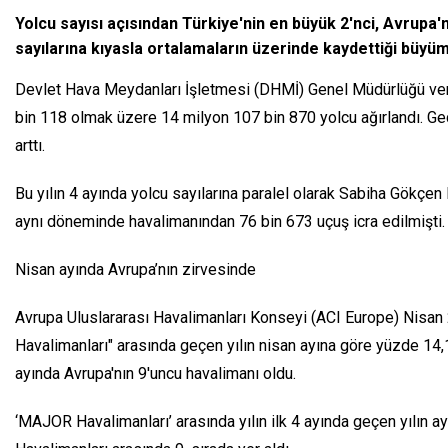
Yolcu sayısı açısından Türkiye'nin en büyük 2'nci, Avrupa'
sayılarına kıyasla ortalamaların üzerinde kaydettiği büyü
Devlet Hava Meydanları İşletmesi (DHMİ) Genel Müdürlüğü verile
bin 118 olmak üzere 14 milyon 107 bin 870 yolcu ağırlandı. G
arttı.
Bu yılın 4 ayında yolcu sayılarına paralel olarak Sabiha Gökçen
aynı döneminde havalimanından 76 bin 673 uçuş icra edilmişti. B
Nisan ayında Avrupa’nın zirvesinde
Avrupa Uluslararası Havalimanları Konseyi (ACI Europe) Nisa
Havalimanları" arasında geçen yılın nisan ayına göre yüzde 14,1
ayında Avrupa'nın 9'uncu havalimanı oldu.
‘MAJOR Havalimanları’ arasında yılın ilk 4 ayında geçen yılın