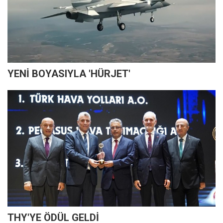
YENİ BOYASIYLA 'HÜRJET'
THY'YE ÖDÜL GELDİ