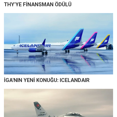
THY'YE FİNANSMAN ÖDÜLÜ
İGA'NIN YENİ KONUĞU: ICELANDAIR