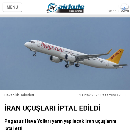
MENÜ
İstanbul
25/28
Havacılık Haberleri
12 Ocak 2026 Pazartesi 17:03
İRAN UÇUŞLARI İPTAL EDİLDİ
Pegasus Hava Yolları yarın yapılacak İran uçuşlarını
iptal etti