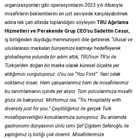
organizasyonları gibi operasyonlarını 2023 yılı itibariyle
misafirlerin beklentilerini en üst seviyede karşılayabilmek
adına tek çatı altında toplandığını söyleyen
TRU Ağırlama
Hizmetleri ve Perakende Grup CEO’su Sadettin Cesur,
iş birliğinden duyduğu memnuniyeti dile getirerek
“Ulusal ve
uluslararası markaları bünyemize katmayı hedefleyerek
globalleşme yolunda bir adım attık, TRU’nun TR'si ile
Türkiye’den doğan bir marka olarak küresel ölçekte yer
aldığımızı vurguluyoruz. U'su ise “You First”. Yani odak
noktamız insan. Hem çalışanlarımız hem de misafirlerimiz
bu tanımlamanın içinde yer alıyor. Tüm yolcularımıza misafir
gözü ile bakıyoruz. Mottomuz ise; “Tru Hospitality with
diversity just for you.” Çeşitliliğimiz ile gerçek Türk
misafirperverliğini konuklarımıza sunuyoruz. Bu anlamda
gastronomi dünyasının ünlü ismi Şef Çiğdem Seferoğlu ile
yaptığımız iş birliği çok önemli. Misafirlerimize