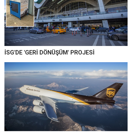
İSG'DE 'GERİ DÖNÜŞÜM' PROJESİ