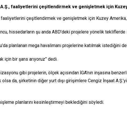
 A.Ş., faaliyetlerini çeşitlendirmek ve genişletmek için Ku
, faaliyetlerini çeşitlendirmek ve genişletmek için Kuzey Amerika
hissedarların şu anda ABD’deki projelere yönelik tekliflerde işb
u’da planlanan mega havalimanı projelerine katılmak istediğini de b
k için bir şans arıyoruz” dedi.
syonu gibi projelerin, ölçek açısından İGA’nın inşasına benzer
lsa da, şirketinin diğer yurt dışı girişimlere Cengiz İnşaat A.Ş.’yi
işleme planlarını kesinleştirmeyi beklediğini söyledi.