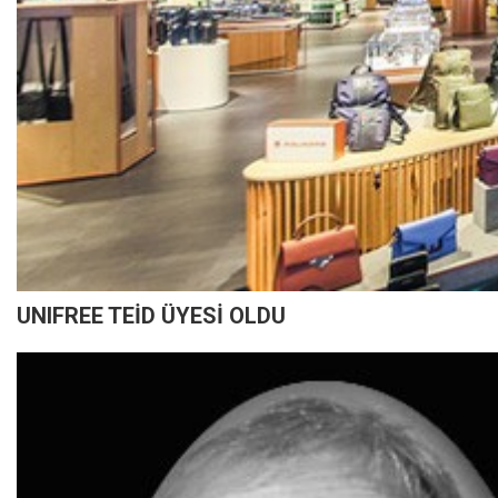
UNIFREE TEİD ÜYESİ OLDU