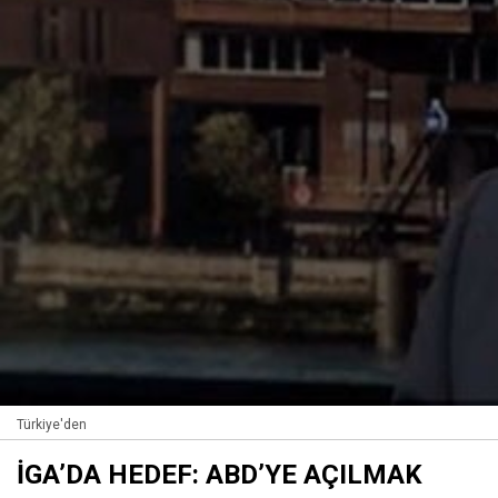
Türkiye'den
İGA’DA HEDEF: ABD’YE AÇILMAK