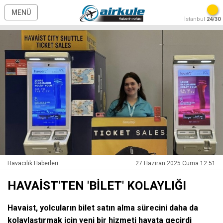
MENÜ
İstanbul
24/30
Havacılık Haberleri
27 Haziran 2025 Cuma 12:51
HAVAİST'TEN 'BİLET' KOLAYLIĞI
Havaist, yolcuların bilet satın alma sürecini daha da
kolaylaştırmak için yeni bir hizmeti hayata geçirdi