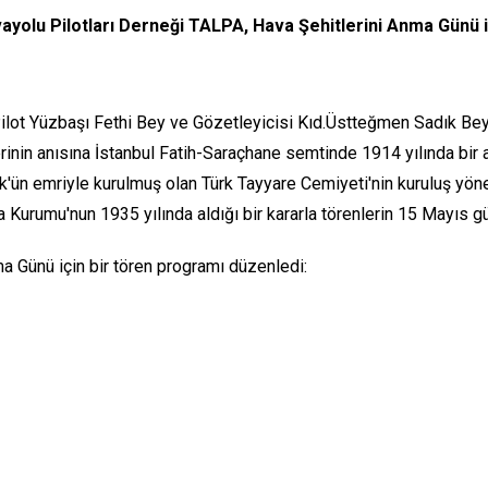
ayolu Pilotları Derneği TALPA, Hava Şehitlerini Anma Günü i
Pilot Yüzbaşı Fethi Bey ve Gözetleyicisi Kıd.Üstteğmen Sadık Bey
lerinin anısına İstanbul Fatih-Saraçhane semtinde 1914 yılında bir 
atürk'ün emriyle kurulmuş olan Türk Tayyare Cemiyeti'nin kuruluş 
 Kurumu'nun 1935 yılında aldığı bir kararla törenlerin 15 Mayıs g
a Günü için bir tören programı düzenledi: