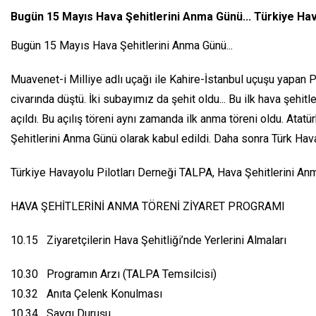
Bugün 15 Mayıs Hava Şehitlerini Anma Günü... Türkiye Hav
Bugün 15 Mayıs Hava Şehitlerini Anma Günü...
Muavenet-i Milliye adlı uçağı ile Kahire-İstanbul uçuşu yapan 
civarında düştü. İki subayımız da şehit oldu... Bu ilk hava şehit
açıldı. Bu açılış töreni aynı zamanda ilk anma töreni oldu. At
Şehitlerini Anma Günü olarak kabul edildi. Daha sonra Türk Hava
Türkiye Havayolu Pilotları Derneği TALPA, Hava Şehitlerini Anm
HAVA ŞEHİTLERİNİ ANMA TÖRENİ ZİYARET PROGRAMI
10.15 Ziyaretçilerin Hava Şehitliği’nde Yerlerini Almaları
10.30 Programın Arzı (TALPA Temsilcisi)
10.32 Anıta Çelenk Konulması
10.34 Saygı Duruşu