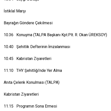
İstiklal Marşı
Bayrağın Göndere Çekilmesi
10.36 Konuşma (TALPA Başkanı Kpt.Plt. R. Okan ÜREKSOY)
10.40 Şehitlik Defterinin İmzalanması
10.45 Kabristan Ziyaretleri
11.10 THY Şehitliği’nde Yer Alma
Anıta Çelenk Konulması (TALPA)
Kabristan Ziyaretleri
11.15 Programın Sona Ermesi