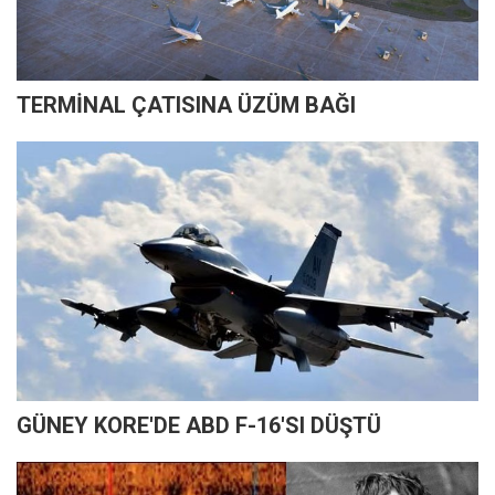
TERMİNAL ÇATISINA ÜZÜM BAĞI
GÜNEY KORE'DE ABD F-16'SI DÜŞTÜ