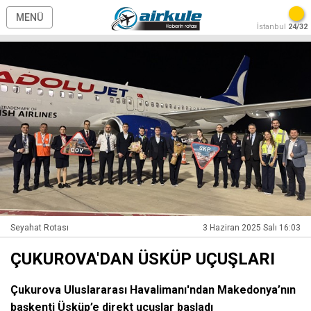
MENÜ
İstanbul
24/32
Seyahat Rotası
3 Haziran 2025 Salı 16:03
ÇUKUROVA'DAN ÜSKÜP UÇUŞLARI
Çukurova Uluslararası Havalimanı'ndan Makedonya’nın
başkenti Üsküp’e direkt uçuşlar başladı