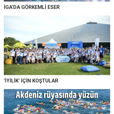
İGA'DA GÖRKEMLİ ESER
'İYİLİK' İÇİN KOŞTULAR