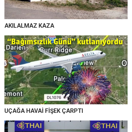
AKILALMAZ KAZA
UÇAĞA HAVAİ FİŞEK ÇARPTI