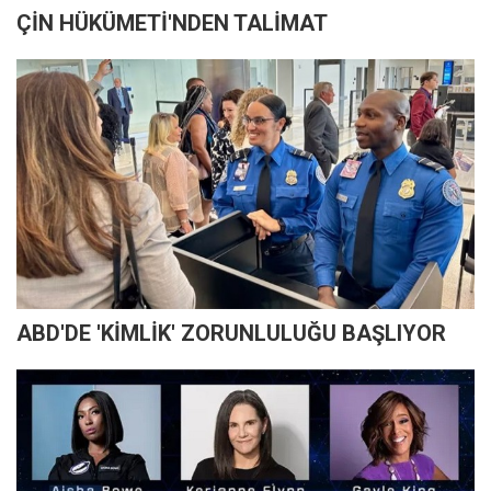
ÇİN HÜKÜMETİ'NDEN TALİMAT
ABD'DE 'KİMLİK' ZORUNLULUĞU BAŞLIYOR