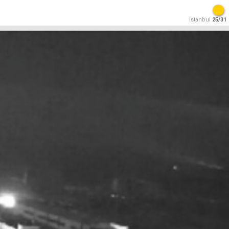
İstanbul
25/31