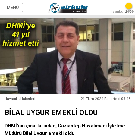
MENÜ
İstanbul
24/30
Havacılık Haberleri
21 Ekim 2024 Pazartesi 08:46
BİLAL UYGUR EMEKLİ OLDU
DHMİ'nin çınarlarından, Gaziantep Havalimanı İşletme
Müdürü Bilal Uygur emekli oldu