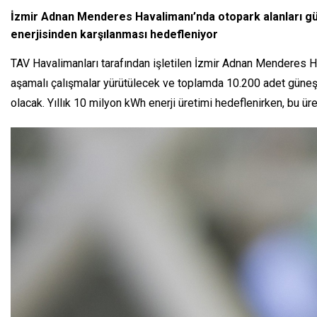
İzmir Adnan Menderes Havalimanı’nda otopark alanları güneş
enerjisinden karşılanması hedefleniyor
TAV Havalimanları tarafından işletilen İzmir Adnan Menderes Hav
aşamalı çalışmalar yürütülecek ve toplamda 10.200 adet güneş 
olacak. Yıllık 10 milyon kWh enerji üretimi hedeflenirken, bu ü