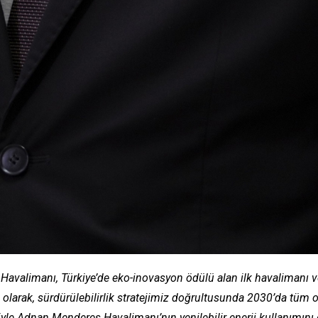
Havalimanı, Türkiye’de eko-inovasyon ödülü alan ilk havalimanı
 olarak, sürdürülebilirlik stratejimiz doğrultusunda 2030’da tüm
yle Adnan Menderes Havalimanı’nın yenilebilir enerji kullanımını 