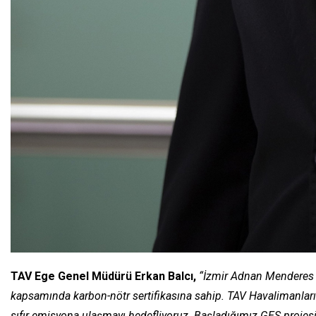
TAV Ege Genel Müdürü Erkan Balcı,
“İzmir Adnan Menderes 
kapsamında karbon-nötr sertifikasına sahip. TAV Havalimanları
sıfır emisyona ulaşmayı hedefliyoruz. Başladığımız GES projesi