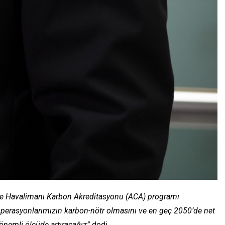
 ve Havalimanı Karbon Akreditasyonu (ACA) programı
 operasyonlarımızın karbon-nötr olmasını ve en geç 2050’de net
önemli ölçüde artıracağız”
dedi.