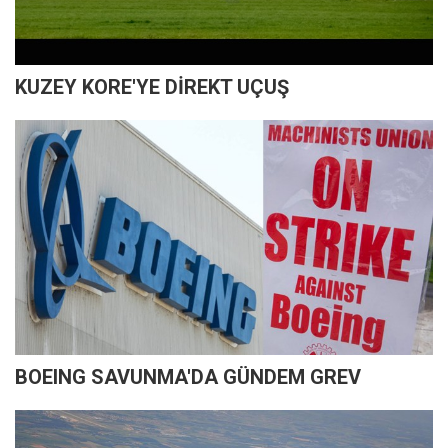
KUZEY KORE'YE DİREKT UÇUŞ
BOEING SAVUNMA'DA GÜNDEM GREV