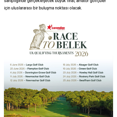
sahipliğinde gerçekleşecek büyük final, amatör golfçüler
için uluslararası bir buluşma noktası olacak.