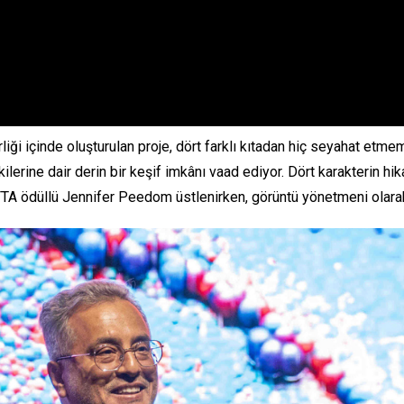
liği içinde oluşturulan proje, dört farklı kıtadan hiç seyahat etmem
lerine dair derin bir keşif imkânı vaad ediyor. Dört karakterin hi
AFTA ödüllü Jennifer Peedom üstlenirken, görüntü yönetmeni olara