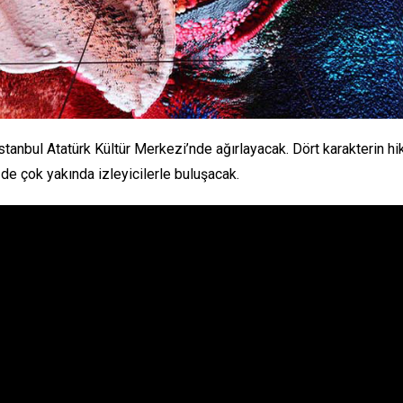
r İstanbul Atatürk Kültür Merkezi’nde ağırlayacak. Dört karakterin 
de çok yakında izleyicilerle buluşacak.