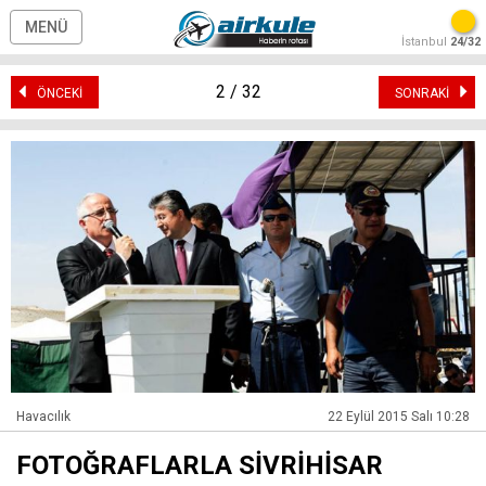
MENÜ
İstanbul
24/32
2 / 32
ÖNCEKİ
SONRAKİ
Havacılık
22 Eylül 2015 Salı 10:28
FOTOĞRAFLARLA SİVRİHİSAR