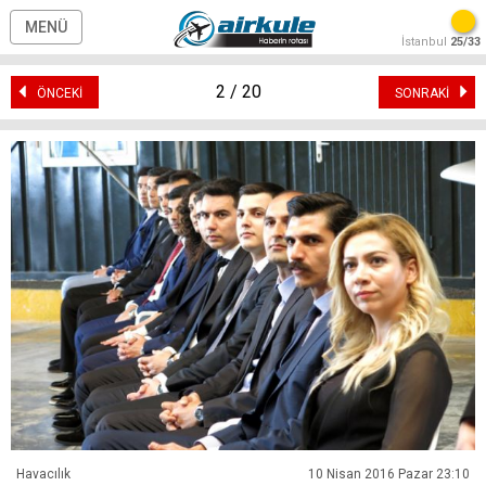
MENÜ
İstanbul
25/33
2 / 20
ÖNCEKİ
SONRAKİ
Havacılık
10 Nisan 2016 Pazar 23:10