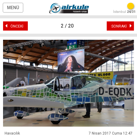
MENÜ
İstanbul
24/31
2 / 20
ÖNCEKİ
SONRAKİ
Havacılık
7 Nisan 2017 Cuma 12:47