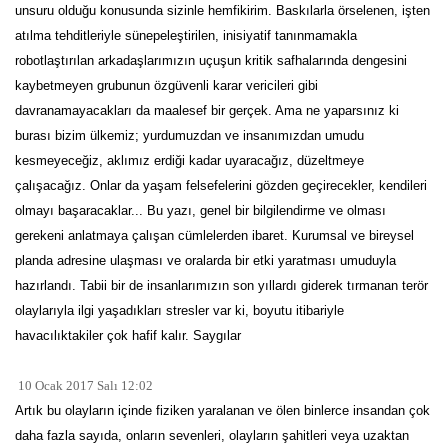
unsuru olduğu konusunda sizinle hemfikirim. Baskılarla örselenen, işten
atılma tehditleriyle sünepeleştirilen, inisiyatif tanınmamakla
robotlaştırılan arkadaşlarımızın uçuşun kritik safhalarında dengesini
kaybetmeyen grubunun özgüvenli karar vericileri gibi
davranamayacakları da maalesef bir gerçek. Ama ne yaparsınız ki
burası bizim ülkemiz; yurdumuzdan ve insanımızdan umudu
kesmeyeceğiz, aklımız erdiği kadar uyaracağız, düzeltmeye
çalışacağız. Onlar da yaşam felsefelerini gözden geçirecekler, kendileri
olmayı başaracaklar... Bu yazı, genel bir bilgilendirme ve olması
gerekeni anlatmaya çalışan cümlelerden ibaret. Kurumsal ve bireysel
planda adresine ulaşması ve oralarda bir etki yaratması umuduyla
hazırlandı. Tabii bir de insanlarımızın son yıllardı giderek tırmanan terör
olaylarıyla ilgi yaşadıkları stresler var ki, boyutu itibariyle
havacılıktakiler çok hafif kalır. Saygılar
10 Ocak 2017 Salı 12:02
Artık bu olayların içinde fiziken yaralanan ve ölen binlerce insandan çok
daha fazla sayıda, onların sevenleri, olayların şahitleri veya uzaktan