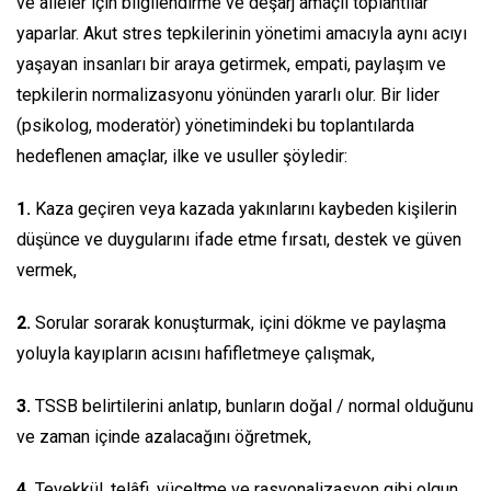
ve aileler için bilgilendirme ve deşarj amaçlı toplantılar
yaparlar. Akut stres tepkilerinin yönetimi amacıyla aynı acıyı
yaşayan insanları bir araya getirmek, empati, paylaşım ve
tepkilerin normalizasyonu yönünden yararlı olur. Bir lider
(psikolog, moderatör) yönetimindeki bu toplantılarda
hedeflenen amaçlar, ilke ve usuller şöyledir:
1.
Kaza geçiren veya kazada yakınlarını kaybeden kişilerin
düşünce ve duygularını ifade etme fırsatı, destek ve güven
vermek,
2.
Sorular sorarak konuşturmak, içini dökme ve paylaşma
yoluyla kayıpların acısını hafifletmeye çalışmak,
3.
TSSB belirtilerini anlatıp, bunların doğal / normal olduğunu
ve zaman içinde azalacağını öğretmek,
4.
Tevekkül, telâfi, yüceltme ve rasyonalizasyon gibi olgun