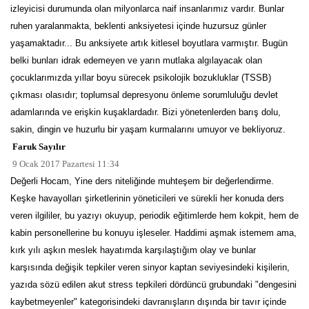
izleyicisi durumunda olan milyonlarca naif insanlarımız vardır. Bunlar
ruhen yaralanmakta, beklenti anksiyetesi içinde huzursuz günler
yaşamaktadır... Bu anksiyete artık kitlesel boyutlara varmıştır. Bugün
belki bunları idrak edemeyen ve yarın mutlaka algılayacak olan
çocuklarımızda yıllar boyu sürecek psikolojik bozukluklar (TSSB)
çıkması olasıdır; toplumsal depresyonu önleme sorumluluğu devlet
adamlarında ve erişkin kuşaklardadır. Bizi yönetenlerden barış dolu,
sakin, dingin ve huzurlu bir yaşam kurmalarını umuyor ve bekliyoruz.
Faruk Sayılır
9 Ocak 2017 Pazartesi 11:34
Değerli Hocam, Yine ders niteliğinde muhteşem bir değerlendirme.
Keşke havayolları şirketlerinin yöneticileri ve sürekli her konuda ders
veren ilgililer, bu yazıyı okuyup, periodik eğitimlerde hem kokpit, hem de
kabin personellerine bu konuyu işleseler. Haddimi aşmak istemem ama,
kırk yılı aşkın meslek hayatımda karşılaştığım olay ve bunlar
karşısında değişik tepkiler veren sinyor kaptan seviyesindeki kişilerin,
yazıda sözü edilen akut stress tepkileri dördüncü grubundaki "dengesini
kaybetmeyenler" kategorisindeki davranışların dışında bir tavır içinde