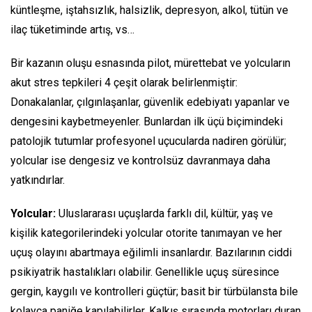
küntleşme, iştahsızlık, halsizlik, depresyon, alkol, tütün ve
ilaç tüketiminde artış, vs…
Bir kazanın oluşu esnasında pilot, mürettebat ve yolcuların
akut stres tepkileri 4 çeşit olarak belirlenmiştir:
Donakalanlar, çılgınlaşanlar, güvenlik edebiyatı yapanlar ve
dengesini kaybetmeyenler. Bunlardan ilk üçü biçimindeki
patolojik tutumlar profesyonel uçucularda nadiren görülür;
yolcular ise dengesiz ve kontrolsüz davranmaya daha
yatkındırlar.
Yolcular:
Uluslararası uçuşlarda farklı dil, kültür, yaş ve
kişilik kategorilerindeki yolcular otorite tanımayan ve her
uçuş olayını abartmaya eğilimli insanlardır. Bazılarının ciddi
psikiyatrik hastalıkları olabilir. Genellikle uçuş süresince
gergin, kaygılı ve kontrolleri güçtür; basit bir türbülansta bile
kolayca paniğe kapılabilirler. Kalkış sırasında motorları duran