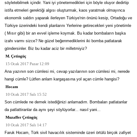
söyletebilmek içindir. Yani iyi yönetemedikleri için böyle oluyor dedirtip
istifa etmeleri gerektiği algısı oluşturmak, kaos yaratmak olmayınca
ekonomik saldırı yaparak ilerleyen Türkiye'nin önünü kesip, Ortadoğu ve
Türkiye üzerindeki kendi planlarını Yerlerine getirecekleri yeni yönetimle
( Mısır gibi) bir an evvel işleme koymak. Bu kadar bombaların başka
izahı varmı sizce? Ne güzel beğenmediklerini iki bomba patlatarak
göndersinler. Biz bu kadar aciz bir milletmiyiz?
M. Çetingüç
15 Ocak 2017 Pazar 12:09
Ana yazının son cümlesi mi, cevap yazılarının son cümlesi mi, nerede
hangi cümle? Lütfen anlam kargaşasına yol açan cümle hangisi?
Hocam
10 Ocak 2017 Salı 15:52
Son cümlede ne demek istediğinizi anlamadım. Bombaları patlatanlar
da patlattiranlar da aynı şeyi söylüyorlar... nasıl yani...
Muzaffer Çetingüç
10 Ocak 2017 Salı 14:17
Faruk Hocam, Türk sivil havacılık sisteminde üzeri örtülü birçok zafiyet