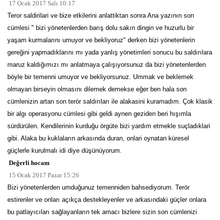
17 Ocak 2017 Salı 10:17
Teror saldirilari ve bize etkilerini anlattiktan sonra Ana yazının son
cümlesi " bizi yönetenlerden barış dolu sakın dingin ve huzurlu bir
yaşam kurmalarını umuyor ve bekliyoruz" derken bizi yönetenlerin
gereğini yapmadıklarını mı yada yanlış yönetimleri sonucu bu saldırılara
maruz kaldığımızı mı anlatmaya çalışıyorsunuz da bizi yönetenlerden
böyle bir temenni umuyor ve bekliyorsunuz. Ummak ve beklemek
olmayan birseyin olmasını dilemek demekse eğer ben hala son
cümlenizin artan son terör saldırıları ile alakasini kuramadım. Çok klasik
bir algı operasyonu cümlesi gibi geldi aynen geziden beri hışımla
sürdürülen. Kendilerinin kurduğu örgüte bizi yardım etmekle suçladıklari
gibi. Alaka bu kuklaların arkasında duran, onlari oynatan küresel
güçlerle kurulmalı idi diye düşünüyorum.
Değerli hocam
15 Ocak 2017 Pazar 15:26
Bizi yönetenlerden umduğunuz temenniden bahsediyorum. Terör
estirenler ve onları açıkça destekleyenler ve arkasındaki güçler onlara
bu patlayıcıları sağlayanların tek amacı bizlere sizin son cümlenizi