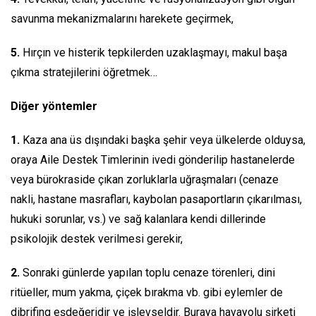
savunma mekanizmalarını harekete geçirmek,
5.
Hırçın ve histerik tepkilerden uzaklaşmayı, makul başa
çıkma stratejilerini öğretmek…
Di
ğer yöntemler
1.
Kaza ana üs dışındaki başka şehir veya ülkelerde olduysa,
oraya Aile Destek Timlerinin ivedi gönderilip hastanelerde
veya bürokraside çıkan zorluklarla uğraşmaları (cenaze
nakli, hastane masrafları, kaybolan pasaportların çıkarılması,
hukuki sorunlar, vs.) ve sağ kalanlara kendi dillerinde
psikolojik destek verilmesi gerekir,
2.
Sonraki günlerde yapılan toplu cenaze törenleri, dini
ritüeller, mum yakma, çiçek bırakma vb. gibi eylemler de
dibrifing eşdeğeridir ve işlevseldir. Buraya havayolu şirketi