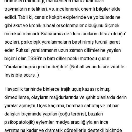
bölmeleri etkilediği, mankenlerin maruz kaldıkları
travmaların nitelikleri, vs. incelenerek önemli bilgiler elde
edildi. Tabii ki, cansız kokpit ekiplerinde ve yolcularda ne
gibi akut ve kronik ruhsal örselenmeler olduğunu ölçmek
mümkün olamadı. Kültürümüzde ‘derin acıların dilsiz olduğu’
sözleri, psikolojik yaralanmaların bastırılmış türünü işaret
eder. Ruhsal yaralanmanın uzun zaman dilimlerine yayılan
biçimi olan TSSB’nin batı dillerindeki mottosu şudur:
‘Yaraların hepsi görülür değildir.’
(Not all wounds are visible…
Invisible scars...)
Havacılık tarihinde binlerce trajik uçuş kazası olmuş,
ölmedilerse, olayların mağdurlarında ve şahit olanlarda derin
yaralar açmıştır. Uçak kaçırma, bombalı sabotaj ve intihar
dalışları biçiminde yapılan (çoğu terörist, bazıları
psikopatolojik) eylemler, medya aracılığıyla en ince
ayrıntısına kadar ve dramatik görsellerle destekli biçimde