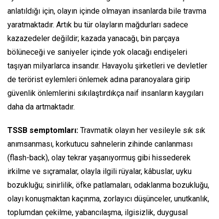
anlatıldığı için, olayın içinde olmayan insanlarda bile travma
yaratmaktadır. Artık bu tür olayların mağdurları sadece
kazazedeler değildir; kazada yanacağı, bin parçaya
bölüneceği ve saniyeler içinde yok olacağı endişeleri
taşıyan milyarlarca insandır. Havayolu şirketleri ve devletler
de terörist eylemleri önlemek adına paranoyalara girip
güvenlik önlemlerini sıkılaştırdıkça naif insanların kaygıları
daha da artmaktadır.
TSSB semptomlar
ı:
Travmatik olayın her vesileyle sık sık
anımsanması, korkutucu sahnelerin zihinde canlanması
(flash-back)
, olay tekrar yaşanıyormuş gibi hissederek
irkilme ve sıçramalar, olayla ilgili rüyalar, kâbuslar, uyku
bozukluğu; sinirlilik, öfke patlamaları, odaklanma bozukluğu,
olayı konuşmaktan kaçınma, zorlayıcı düşünceler, unutkanlık,
toplumdan çekilme, yabancılaşma, ilgisizlik, duygusal